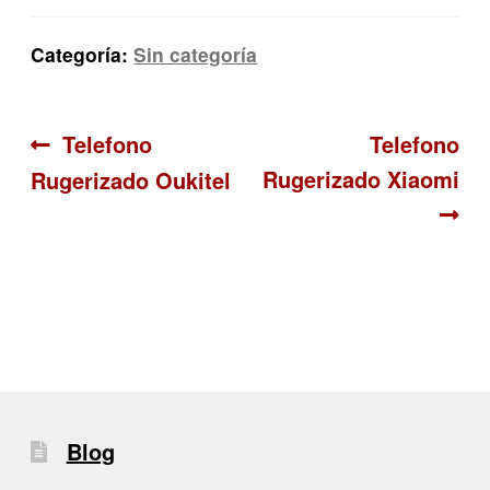
Categoría:
Sin categoría
Navegación
Anterior:
Siguiente:
Telefono
Telefono
Rugerizado Xiaomi
Rugerizado Oukitel
de
entradas
Blog