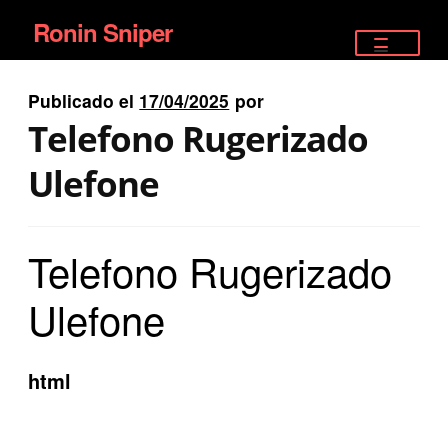
Ronin Sniper
Ir
Ir
a
al
TIENDA
la
contenido
Publicado el
17/04/2025
por
EQUIPAMIENTO ÉLITE
navegación
Telefono Rugerizado
PISTOLAS
Ulefone
RIFLES DEPORTIVOS
Telefono Rugerizado
SATELITALES
Ulefone
html