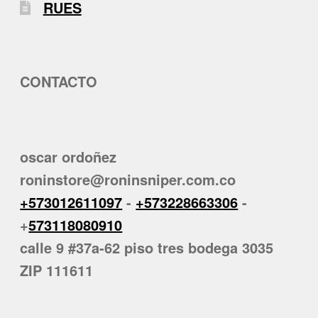
RUES
CONTACTO
oscar ordoñez
roninstore@roninsniper.com.co
+573012611097
-
+573228663306
-
+
573118080910
calle 9 #37a-62 piso tres bodega 3035
ZIP 111611