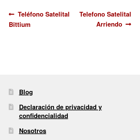
Navegación
Anterior:
Siguiente:
Teléfono Satelital
Telefono Satelital
Arriendo
Bittium
de
entradas
Blog
Declaración de privacidad y
confidencialidad
Nosotros