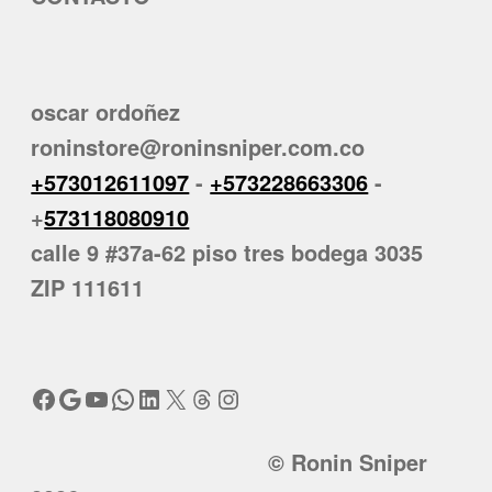
oscar ordoñez
roninstore@roninsniper.com.co
+573012611097
-
+573228663306
-
+
573118080910
calle 9 #37a-62 piso tres bodega 3035
ZIP 111611
Facebook
Google
YouTube
WhatsApp
LinkedIn
X
Threads
Instagram
© Ronin Sniper