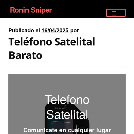
Ronin Sniper
Ir
Ir
a
al
TIENDA
la
contenido
Publicado el
16/04/2025
por
EQUIPAMIENTO ÉLITE
navegación
Teléfono Satelital
PISTOLAS
Barato
RIFLES DEPORTIVOS
SATELITALES
Telefono
Satelital
Comunícate en cualquier lugar