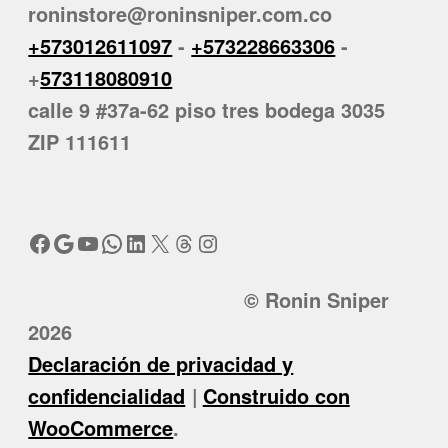
roninstore@roninsniper.com.co
+573012611097
-
+573228663306
-
+
573118080910
calle 9 #37a-62 piso tres bodega 3035
ZIP 111611
Facebook
Google
YouTube
WhatsApp
LinkedIn
X
Threads
Instagram
© Ronin Sniper
2026
Declaración de privacidad y
confidencialidad
Construido con
WooCommerce
.