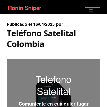
Ronin Sniper
Ir
Ir
a
al
TIENDA
la
contenido
Publicado el
16/04/2025
por
EQUIPAMIENTO ÉLITE
navegación
Teléfono Satelital
PISTOLAS
Colombia
RIFLES DEPORTIVOS
SATELITALES
Telefono
Satelital
Comunícate en cualquier lugar