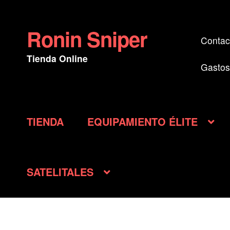
Ronin Sniper
Ir
Ir
Contac
a
al
Tienda Online
la
contenido
Gastos
navegación
TIENDA
EQUIPAMIENTO ÉLITE
SATELITALES