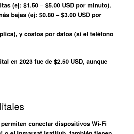
ltas (ej: $1.50 – $5.00 USD por minuto).
ás bajas (ej: $0.80 – $3.00 USD por
lica), y costos por datos (si el teléfono
tal en 2023 fue de $2.50 USD, aunque
itales
ue permiten conectar dispositivos Wi-Fi
O! o el Inmarsat IsatHub, también tienen