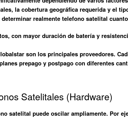
ignificativamente dependiendo de varios factore
tales, la cobertura geográfica requerida y el t
a determinar realmente
telefono satelital cuant
s, con mayor duración de batería y resistenci
lobalstar son los principales proveedores. Cada
planes prepago y postpago con diferentes cant
onos Satelitales (Hardware)
fono satelital puede oscilar ampliamente. Por e