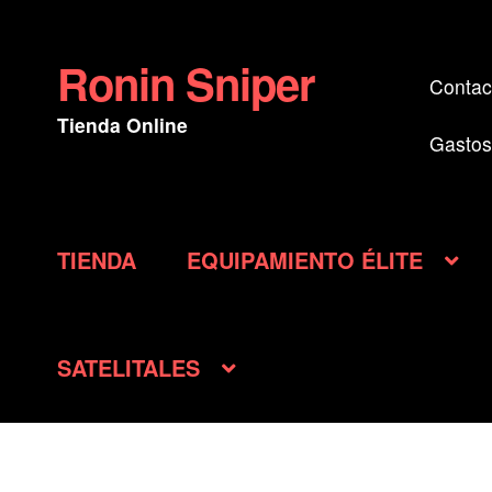
Ronin Sniper
Ir
Ir
Contac
a
al
Tienda Online
la
contenido
Gastos
navegación
TIENDA
EQUIPAMIENTO ÉLITE
SATELITALES