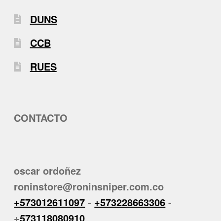
DUNS
CCB
RUES
CONTACTO
oscar ordoñez
roninstore@roninsniper.com.co
+573012611097
-
+573228663306
-
+
573118080910