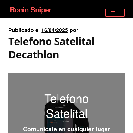
Ronin Sniper
Ir
Ir
a
al
TIENDA
la
contenido
Publicado el
16/04/2025
por
EQUIPAMIENTO ÉLITE
navegación
Telefono Satelital
PISTOLAS
Decathlon
RIFLES DEPORTIVOS
SATELITALES
Telefono
Satelital
Comunícate en cualquier lugar