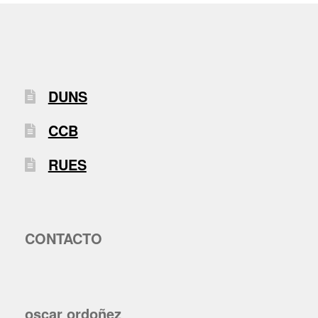
DUNS
CCB
RUES
CONTACTO
oscar ordoñez