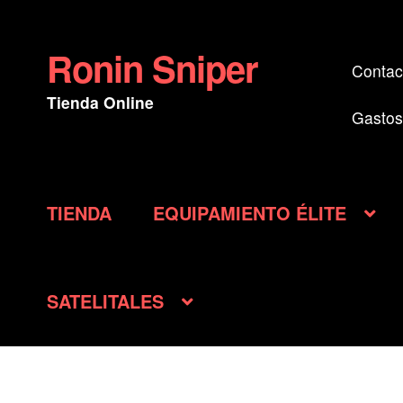
Ronin Sniper
Ir
Ir
Contac
a
al
Tienda Online
la
contenido
Gastos
navegación
TIENDA
EQUIPAMIENTO ÉLITE
SATELITALES