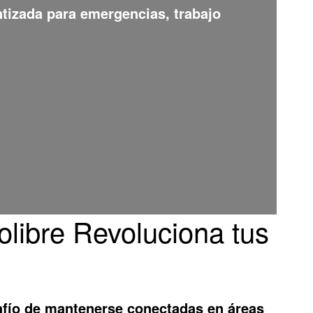
ntizada para emergencias, trabajo
olibre Revoluciona tus
afío de mantenerse conectadas en áreas