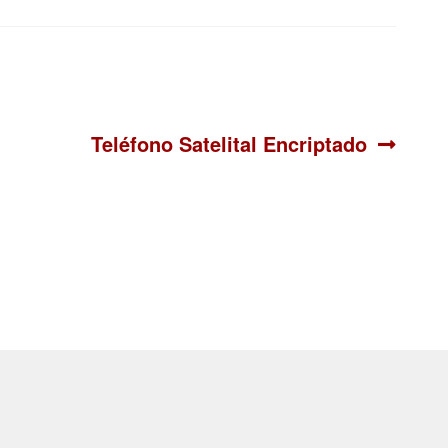
Siguiente:
Teléfono Satelital Encriptado