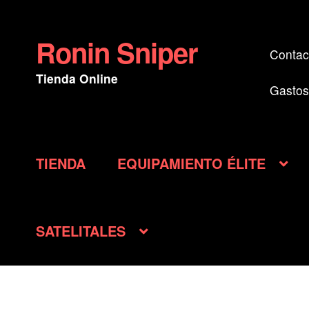
Ronin Sniper
Ir
Ir
Contac
a
al
Tienda Online
la
contenido
Gastos
navegación
TIENDA
EQUIPAMIENTO ÉLITE
SATELITALES