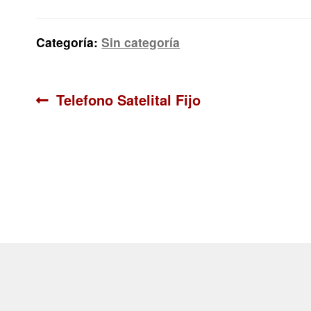
Categoría:
Sin categoría
Navegación
Anterior:
Telefono Satelital Fijo
de
entradas