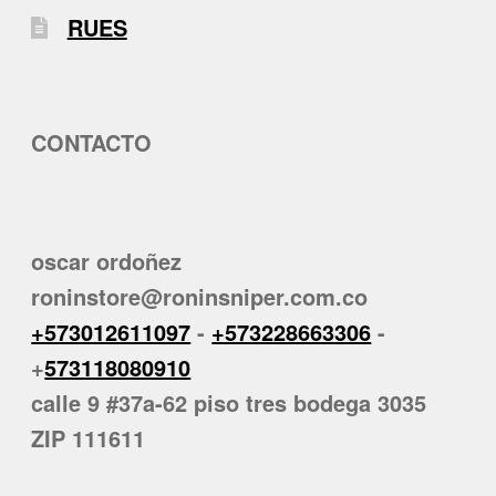
RUES
CONTACTO
oscar ordoñez
roninstore@roninsniper.com.co
+573012611097
-
+573228663306
-
+
573118080910
calle 9 #37a-62 piso tres bodega 3035
ZIP 111611