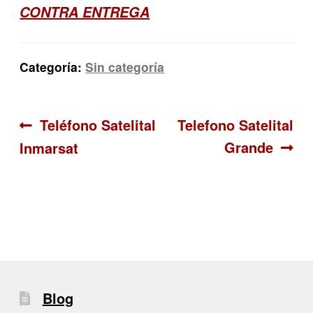
CONTRA ENTREGA
Categoría:
Sin categoría
Navegación
Anterior:
Siguiente:
Teléfono Satelital
Telefono Satelital
Grande
Inmarsat
de
entradas
Blog