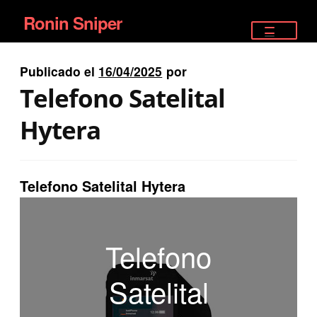
Ronin Sniper
Ir
Ir
a
al
TIENDA
la
contenido
Publicado el
16/04/2025
por
EQUIPAMIENTO ÉLITE
navegación
Telefono Satelital
PISTOLAS
Hytera
RIFLES DEPORTIVOS
Telefono Satelital Hytera
SATELITALES
Telefono
Satelital