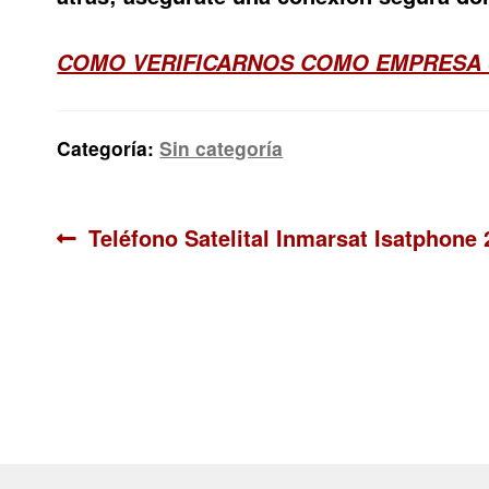
COMO VERIFICARNOS COMO EMPRESA
Categoría:
Sin categoría
Navegación
Anterior:
Teléfono Satelital Inmarsat Isatphone 
de
entradas