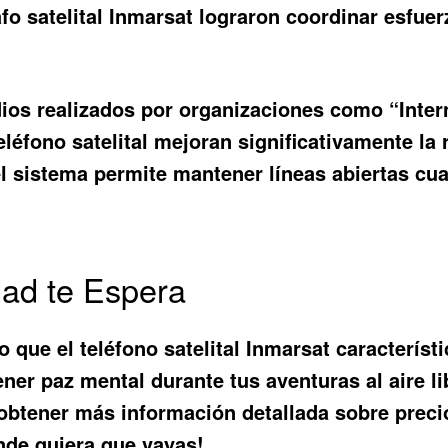
rafo satelital Inmarsat lograron coordinar esfu
udios realizados por organizaciones como “Int
éfono satelital mejoran significativamente la
el sistema permite mantener líneas abiertas cua
dad te Espera
o que el
teléfono satelital Inmarsat característ
r paz mental durante tus aventuras al aire lib
obtener más información detallada sobre preci
nde quiera que vayas!