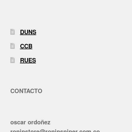
DUNS
CCB
RUES
CONTACTO
oscar ordoñez
roninstore@roninsniper.com.co