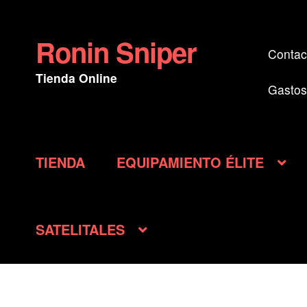
Ronin Sniper
Ir
Ir
Contac
a
al
Tienda Online
la
contenido
Gastos
navegación
TIENDA
EQUIPAMIENTO ÉLITE
SATELITALES