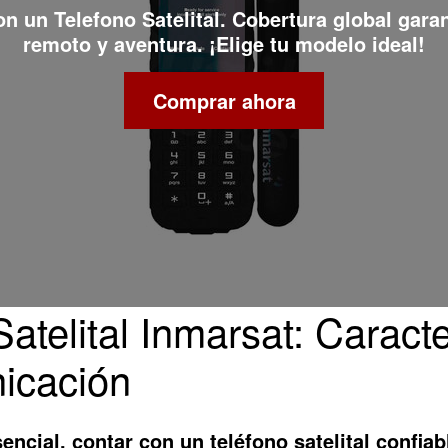
con un
Telefono Satelital
. Cobertura global gara
remoto y aventura. ¡Elige tu modelo ideal!
Comprar ahora
atelital Inmarsat: Caracte
icación
cial, contar con un teléfono satelital confiab