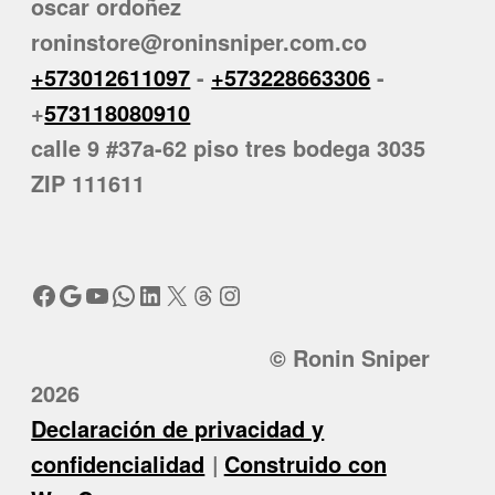
oscar ordoñez
roninstore@roninsniper.com.co
+573012611097
-
+573228663306
-
+
573118080910
calle 9 #37a-62 piso tres bodega 3035
ZIP 111611
Facebook
Google
YouTube
WhatsApp
LinkedIn
X
Threads
Instagram
© Ronin Sniper
2026
Declaración de privacidad y
confidencialidad
Construido con