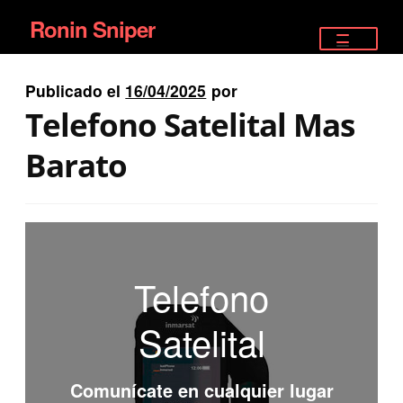
Ronin Sniper
Ir
Ir
a
al
TIENDA
la
contenido
Publicado el
16/04/2025
por
EQUIPAMIENTO ÉLITE
navegación
Telefono Satelital Mas
PISTOLAS
Barato
RIFLES DEPORTIVOS
SATELITALES
Telefono
Satelital
Comunícate en cualquier lugar