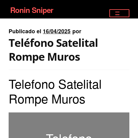
Ronin Sniper
Ir
Ir
a
al
TIENDA
la
contenido
Publicado el
16/04/2025
por
EQUIPAMIENTO ÉLITE
navegación
Teléfono Satelital
PISTOLAS
Rompe Muros
RIFLES DEPORTIVOS
Telefono Satelital
SATELITALES
Rompe Muros
Telefono