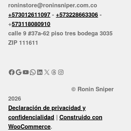
roninstore@roninsniper.com.co
+573012611097
-
+573228663306
-
+
573118080910
calle 9 #37a-62 piso tres bodega 3035
ZIP 111611
Facebook
Google
YouTube
WhatsApp
LinkedIn
X
Threads
Instagram
© Ronin Sniper
2026
Declaración de privacidad y
confidencialidad
Construido con
WooCommerce
.