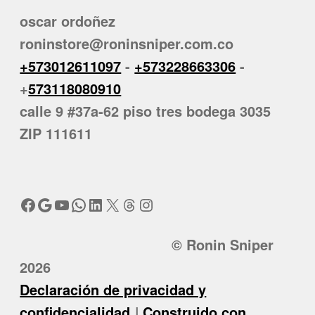
oscar ordoñez
roninstore@roninsniper.com.co
+573012611097
-
+573228663306
-
+
573118080910
calle 9 #37a-62 piso tres bodega 3035
ZIP 111611
Facebook
Google
YouTube
WhatsApp
LinkedIn
X
Threads
Instagram
© Ronin Sniper
2026
Declaración de privacidad y
confidencialidad
Construido con