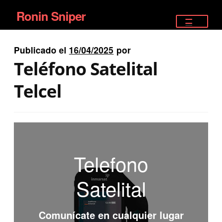
Ronin Sniper
Ir
Ir
a
al
TIENDA
la
contenido
Publicado el
16/04/2025
por
EQUIPAMIENTO ÉLITE
navegación
Teléfono Satelital
PISTOLAS
Telcel
RIFLES DEPORTIVOS
SATELITALES
Telefono
Satelital
Comunícate en cualquier lugar