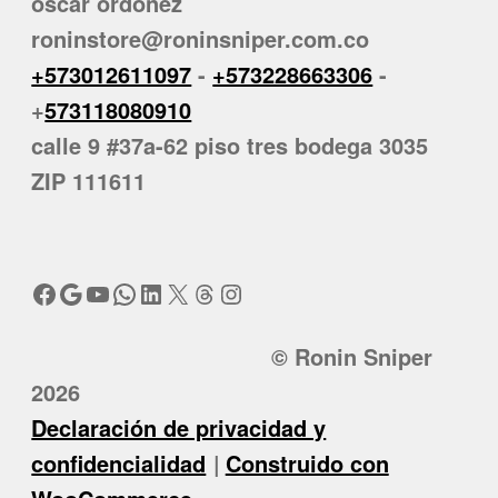
oscar ordoñez
roninstore@roninsniper.com.co
+573012611097
-
+573228663306
-
+
573118080910
calle 9 #37a-62 piso tres bodega 3035
ZIP 111611
Facebook
Google
YouTube
WhatsApp
LinkedIn
X
Threads
Instagram
© Ronin Sniper
2026
Declaración de privacidad y
confidencialidad
Construido con