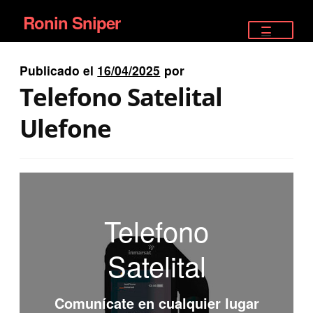
Ronin Sniper
Ir
Ir
a
al
TIENDA
la
contenido
Publicado el
16/04/2025
por
EQUIPAMIENTO ÉLITE
navegación
Telefono Satelital
PISTOLAS
Ulefone
RIFLES DEPORTIVOS
SATELITALES
Telefono
Satelital
Comunícate en cualquier lugar