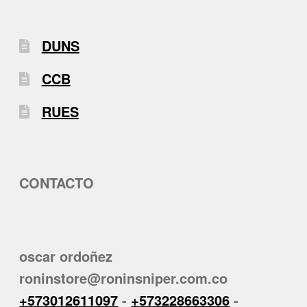
DUNS
CCB
RUES
CONTACTO
oscar ordoñez
roninstore@roninsniper.com.co
+573012611097
-
+573228663306
-