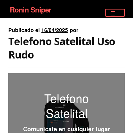
Ronin Sniper
Ir
Ir
a
al
TIENDA
la
contenido
Publicado el
16/04/2025
por
EQUIPAMIENTO ÉLITE
navegación
Telefono Satelital Uso
PISTOLAS
Rudo
RIFLES DEPORTIVOS
SATELITALES
Telefono
Satelital
Comunícate en cualquier lugar