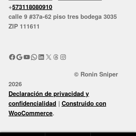
+
573118080910
calle 9 #37a-62 piso tres bodega 3035
ZIP 111611
Facebook
Google
YouTube
WhatsApp
LinkedIn
X
Threads
Instagram
© Ronin Sniper
2026
Declaración de privacidad y
confidencialidad
Construido con
WooCommerce
.