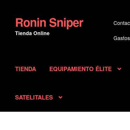
Ronin Sniper
Ir
Ir
Contac
a
al
Tienda Online
la
contenido
Gastos
navegación
TIENDA
EQUIPAMIENTO ÉLITE
SATELITALES