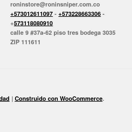
roninstore@roninsniper.com.co
+573012611097
-
+573228663306
-
+
573118080910
calle 9 #37a-62 piso tres bodega 3035
ZIP 111611
idad
Construido con WooCommerce
.