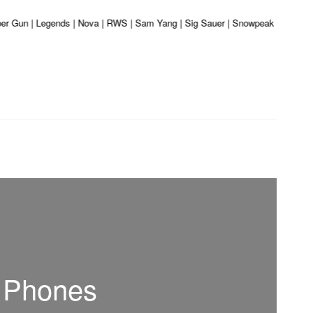
iber Gun | Legends | Nova | RWS | Sam Yang | Sig Sauer | Snowpeak | Umarex |
d Phones