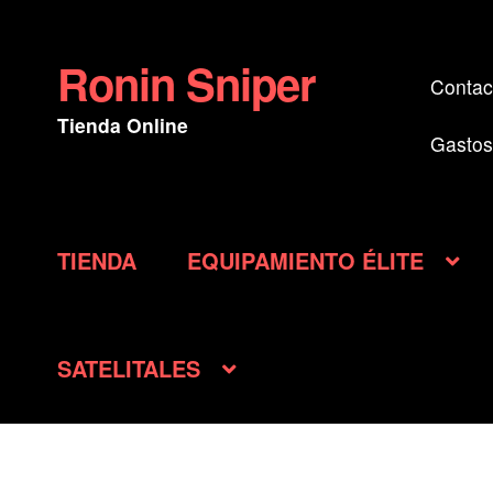
Ronin Sniper
Ir
Ir
Contac
a
al
Tienda Online
la
contenido
Gastos
navegación
TIENDA
EQUIPAMIENTO ÉLITE
SATELITALES