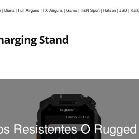
 | Diana | Full Airguns | FX Airguns | Gamo | H&N Sport | Hatsan | JSB | Kal
harging Stand
os Resistentes O Rugge