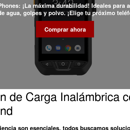
 Phones
: ¡La máxima durabilidad! Ideales para 
e agua, golpes y polvo. ¡Elige tu próximo teléf
Comprar ahora
n de Carga Inalámbrica 
and
iencia son esenciales, todos buscamos solucion