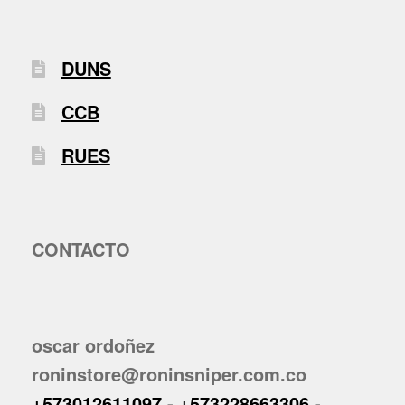
DUNS
CCB
RUES
CONTACTO
oscar ordoñez
roninstore@roninsniper.com.co
+573012611097
-
+573228663306
-