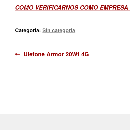
COMO VERIFICARNOS COMO EMPRESA
Categoría:
Sin categoría
Navegación
Anterior:
Ulefone Armor 20Wt 4G
de
entradas