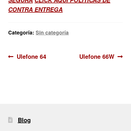
CONTRA ENTREGA
Categoría:
Sin categoría
Navegación
Anterior:
Siguiente:
Ulefone 64
Ulefone 66W
de
entradas
Blog