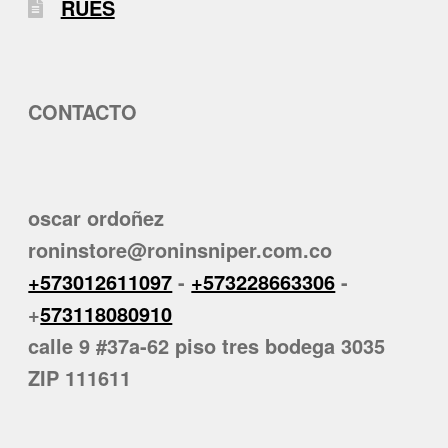
RUES
CONTACTO
oscar ordoñez
roninstore@roninsniper.com.co
+573012611097
-
+573228663306
-
+
573118080910
calle 9 #37a-62 piso tres bodega 3035
ZIP 111611