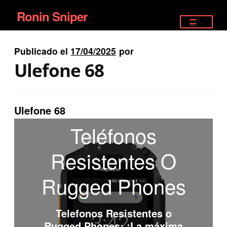
Ronin Sniper
Ir
Ir
a
al
TIENDA
la
contenido
Publicado el
17/04/2025
por
EQUIPAMIENTO ÉLITE
navegación
Ulefone 68
PISTOLAS
RIFLES DEPORTIVOS
Ulefone 68
Teléfonos
SATELITALES
Resistentes O
Rugged Phones
Telefonos Resistentes o
Rugged Phones
: ¡La máxima