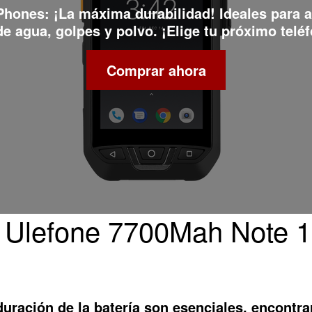
 Phones
: ¡La máxima durabilidad! Ideales para 
e agua, golpes y polvo. ¡Elige tu próximo teléf
Comprar ahora
l Ulefone 7700Mah Note 1
duración de la batería son esenciales, encont