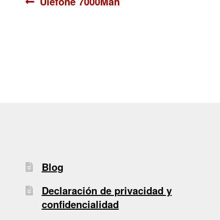
Navegación
Anterior:
Ulefone 7000Mah
de
entradas
Blog
Declaración de privacidad y
confidencialidad