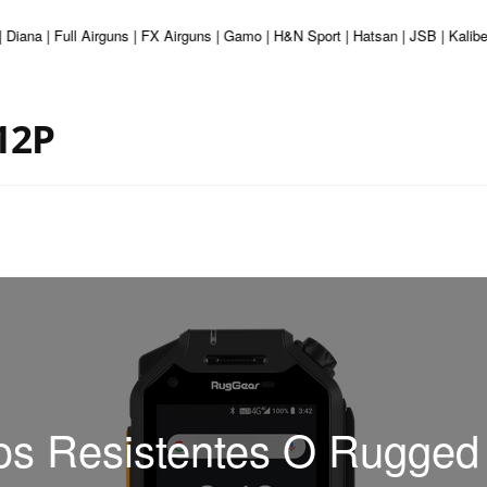
 Diana | Full Airguns | FX Airguns | Gamo | H&N Sport | Hatsan | JSB | Kalib
12P
os Resistentes O Rugge