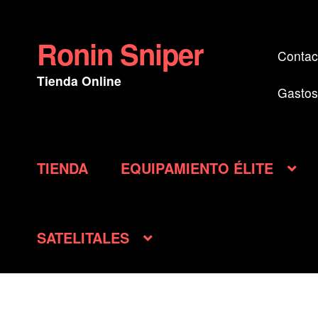
Ronin Sniper
Ir
Ir
Contac
a
al
Tienda Online
la
contenido
Gastos
navegación
TIENDA
EQUIPAMIENTO ÉLITE
SATELITALES