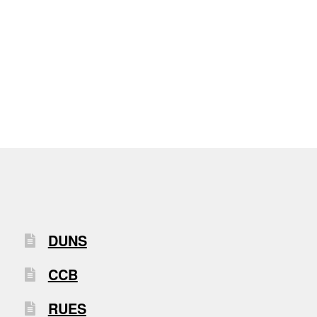
DUNS
CCB
RUES