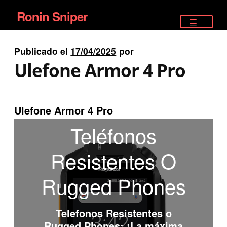
Ronin Sniper
Ir
Ir
a
al
TIENDA
la
contenido
Publicado el
17/04/2025
por
EQUIPAMIENTO ÉLITE
navegación
Ulefone Armor 4 Pro
PISTOLAS
RIFLES DEPORTIVOS
Ulefone Armor 4 Pro
Teléfonos
SATELITALES
Resistentes O
Rugged Phones
Telefonos Resistentes o
Rugged Phones
: ¡La máxima