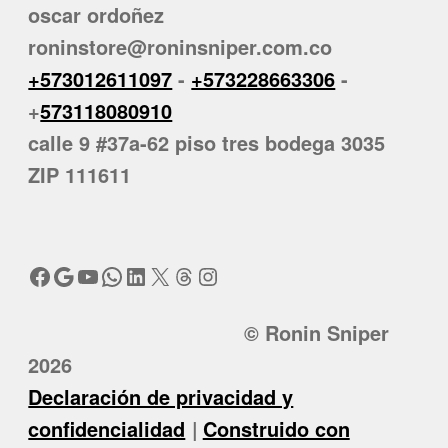
oscar ordoñez
roninstore@roninsniper.com.co
+573012611097
-
+573228663306
-
+
573118080910
calle 9 #37a-62 piso tres bodega 3035
ZIP 111611
Facebook
Google
YouTube
WhatsApp
LinkedIn
X
Threads
Instagram
© Ronin Sniper
2026
Declaración de privacidad y
confidencialidad
Construido con