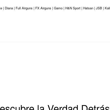
e | Diana | Full Airguns | FX Airguns | Gamo | H&N Sport | Hatsan | JSB | Ka
Descubre la Verdad Detrá