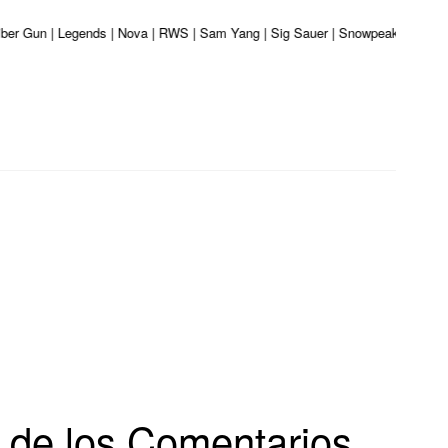
liber Gun | Legends | Nova | RWS | Sam Yang | Sig Sauer | Snowpeak | Umarex 
s de los Comentarios