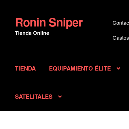
Ronin Sniper
Ir
Ir
Contac
a
al
Tienda Online
la
contenido
Gastos
navegación
TIENDA
EQUIPAMIENTO ÉLITE
SATELITALES