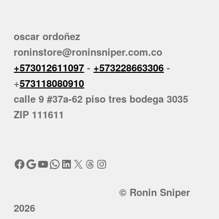
oscar ordoñez
roninstore@roninsniper.com.co
+573012611097
-
+573228663306
-
+
573118080910
calle 9 #37a-62 piso tres bodega 3035
ZIP 111611
Facebook
Google
YouTube
WhatsApp
LinkedIn
X
Threads
Instagram
© Ronin Sniper
2026