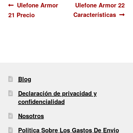
Navegación
Anterior:
Siguiente:
Ulefone Armor
Ulefone Armor 22
Características
21 Precio
de
entradas
Blog
Declaración de privacidad y
confidencialidad
Nosotros
Politica Sobre Los Gastos De Envio