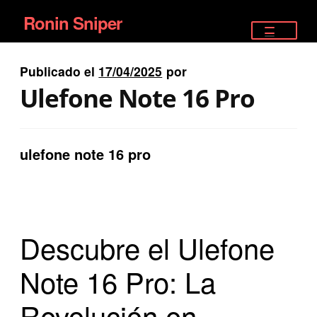
Ronin Sniper
Ir
Ir
a
al
TIENDA
la
contenido
Publicado el
17/04/2025
por
EQUIPAMIENTO ÉLITE
navegación
Ulefone Note 16 Pro
PISTOLAS
RIFLES DEPORTIVOS
ulefone note 16 pro
SATELITALES
Descubre el Ulefone
Note 16 Pro: La
Revolución en