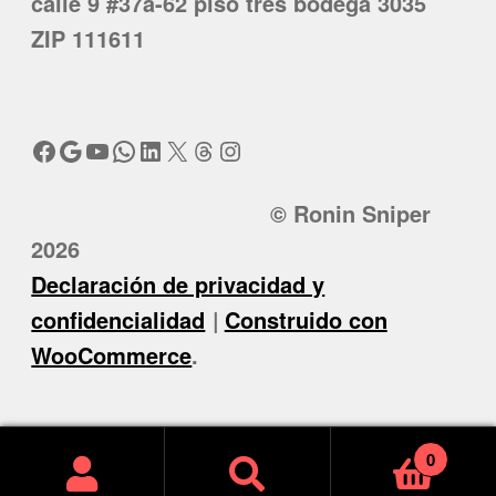
calle 9 #37a-62 piso tres bodega 3035
ZIP 111611
Facebook
Google
YouTube
WhatsApp
LinkedIn
X
Threads
Instagram
© Ronin Sniper
2026
Declaración de privacidad y
confidencialidad
Construido con
WooCommerce
.
0