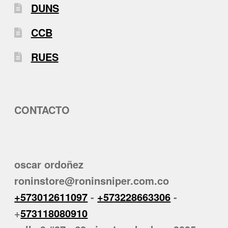
DUNS
CCB
RUES
CONTACTO
oscar ordoñez
roninstore@roninsniper.com.co
+573012611097
-
+573228663306
-
+
573118080910