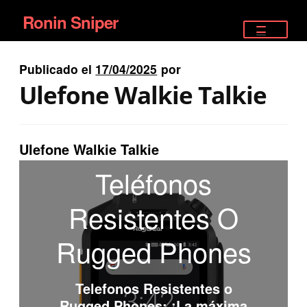
Ronin Sniper
Ir
Ir
a
al
TIENDA
la
contenido
Publicado el
17/04/2025
por
EQUIPAMIENTO ÉLITE
navegación
Ulefone Walkie Talkie
PISTOLAS
RIFLES DEPORTIVOS
Ulefone Walkie Talkie
Teléfonos
SATELITALES
Resistentes O
Rugged Phones
Telefonos Resistentes o
Rugged Phones
: ¡La máxima