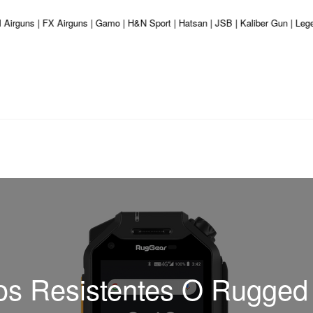
ll Airguns | FX Airguns | Gamo | H&N Sport | Hatsan | JSB | Kaliber Gun | Le
os Resistentes O Rugge