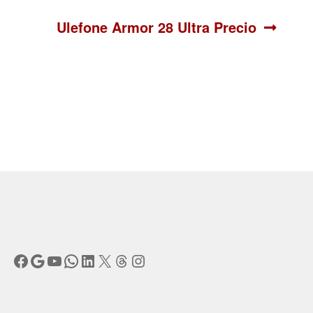
Siguiente:
Ulefone Armor 28 Ultra Precio
Facebook
Google
YouTube
WhatsApp
LinkedIn
X
Threads
Instagram