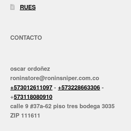
RUES
CONTACTO
oscar ordoñez
roninstore@roninsniper.com.co
+573012611097
-
+573228663306
-
+
573118080910
calle 9 #37a-62 piso tres bodega 3035
ZIP 111611