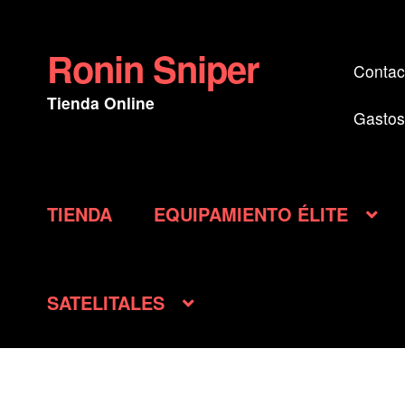
Ronin Sniper
Ir
Ir
Contac
a
al
Tienda Online
la
contenido
Gastos
navegación
TIENDA
EQUIPAMIENTO ÉLITE
SATELITALES