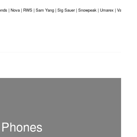
gends | Nova | RWS | Sam Yang | Sig Sauer | Snowpeak | Umarex | Valken | Vor
d Phones