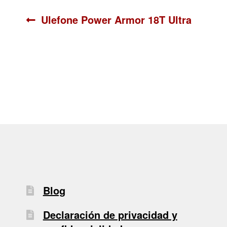
Navegación
Anterior:
Ulefone Power Armor 18T Ultra
de
entradas
Blog
Declaración de privacidad y