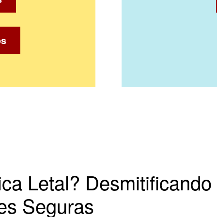
os
a Letal? Desmitificando l
es Seguras