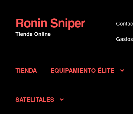
Ronin Sniper
Ir
Ir
Contac
a
al
Tienda Online
la
contenido
Gastos
navegación
TIENDA
EQUIPAMIENTO ÉLITE
SATELITALES