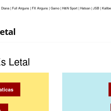
| Diana | Full Airguns | FX Airguns | Gamo | H&N Sport | Hatsan | JSB | Kali
etal
s Letal
aticas
s