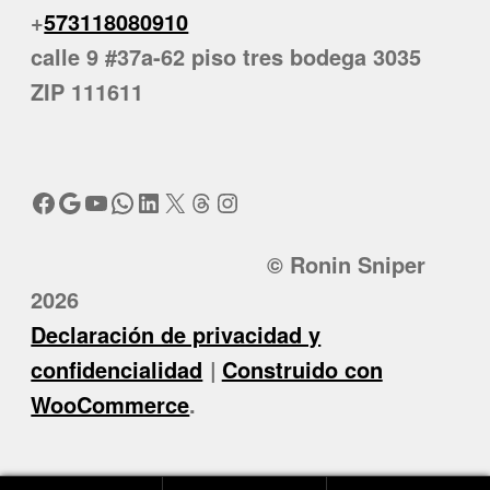
+
573118080910
calle 9 #37a-62 piso tres bodega 3035
ZIP 111611
Facebook
Google
YouTube
WhatsApp
LinkedIn
X
Threads
Instagram
© Ronin Sniper
2026
Declaración de privacidad y
confidencialidad
Construido con
WooCommerce
.