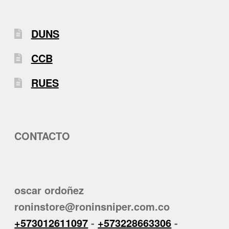
DUNS
CCB
RUES
CONTACTO
oscar ordoñez
roninstore@roninsniper.com.co
+573012611097
-
+573228663306
-