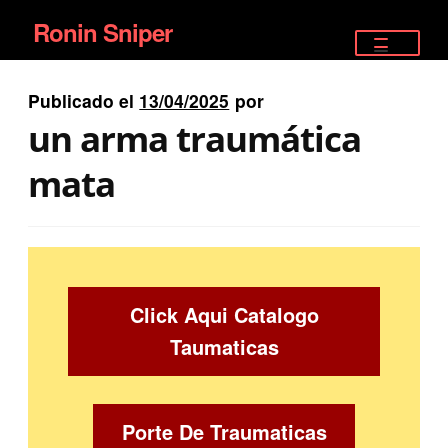
Ronin Sniper
Ir
Ir
a
al
TIENDA
la
contenido
Publicado el
13/04/2025
por
EQUIPAMIENTO ÉLITE
navegación
un arma traumática
PISTOLAS
mata
RIFLES DEPORTIVOS
SATELITALES
Click Aqui Catalogo
Taumaticas
Porte De Traumaticas