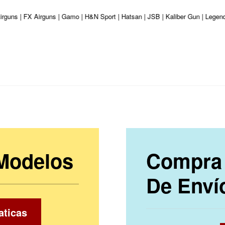
Airguns | FX Airguns | Gamo | H&N Sport | Hatsan | JSB | Kaliber Gun | Legen
 Modelos
Compra 
De Enví
aticas