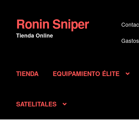
Ronin Sniper
Ir
Ir
Contac
a
al
Tienda Online
la
contenido
Gastos
navegación
TIENDA
EQUIPAMIENTO ÉLITE
SATELITALES