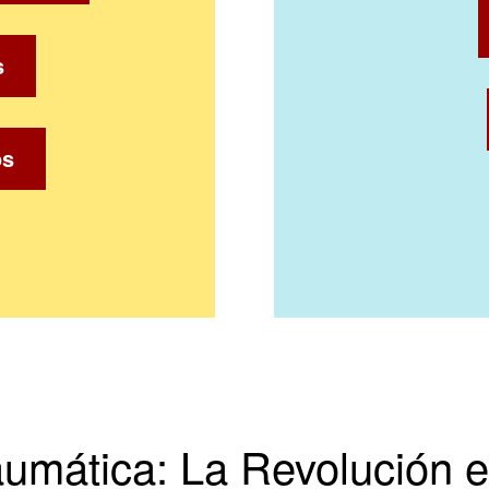
s
os
aumática: La Revolución 