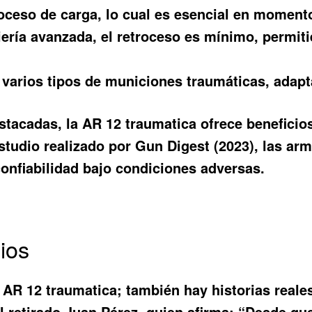
roceso de carga, lo cual es esencial en momento
ería avanzada, el retroceso es mínimo, permiti
varios tipos de municiones traumáticas, adapt
estacadas, la AR 12 traumatica ofrece beneficio
studio realizado por Gun Digest (2023), las a
onfiabilidad bajo condiciones adversas.
ios
a AR 12 traumatica; también hay historias real
al retirado Juan Pérez, quien afirma: “Desde q