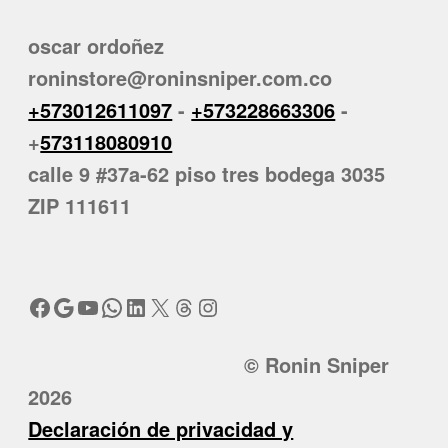
oscar ordoñez
roninstore@roninsniper.com.co
+573012611097
-
+573228663306
-
+
573118080910
calle 9 #37a-62 piso tres bodega 3035
ZIP 111611
Facebook
Google
YouTube
WhatsApp
LinkedIn
X
Threads
Instagram
© Ronin Sniper
2026
Declaración de privacidad y