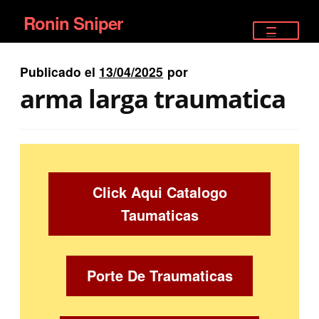
Ronin Sniper
Ir
Ir
a
al
TIENDA
la
contenido
Publicado el
13/04/2025
por
EQUIPAMIENTO ÉLITE
navegación
arma larga traumatica
PISTOLAS
RIFLES DEPORTIVOS
SATELITALES
Click Aqui Catalogo
Taumaticas
Porte De Traumaticas