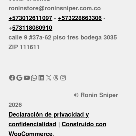
roninstore@roninsniper.com.co
+573012611097
-
+573228663306
-
+
573118080910
calle 9 #37a-62 piso tres bodega 3035
ZIP 111611
Facebook
Google
YouTube
WhatsApp
LinkedIn
X
Threads
Instagram
© Ronin Sniper
2026
Declaración de privacidad y
confidencialidad
Construido con
WooCommerce
.