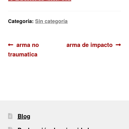
Categoría:
Sin categoría
Navegación
Anterior:
Siguiente:
arma no
arma de impacto
traumatica
de
entradas
Blog