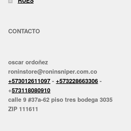
RUES
CONTACTO
oscar ordoñez
roninstore@roninsniper.com.co
+573012611097
-
+573228663306
-
+
573118080910
calle 9 #37a-62 piso tres bodega 3035
ZIP 111611