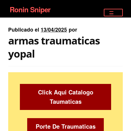
Ronin Sniper
Ir
Ir
a
al
TIENDA
la
contenido
Publicado el
13/04/2025
por
EQUIPAMIENTO ÉLITE
navegación
armas traumaticas
PISTOLAS
yopal
RIFLES DEPORTIVOS
SATELITALES
Click Aqui Catalogo
Taumaticas
Porte De Traumaticas