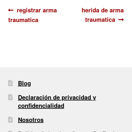
Navegación
Anterior:
Siguiente:
registrar arma
herida de arma
traumatica
traumatica
de
entradas
Blog
Declaración de privacidad y
confidencialidad
Nosotros