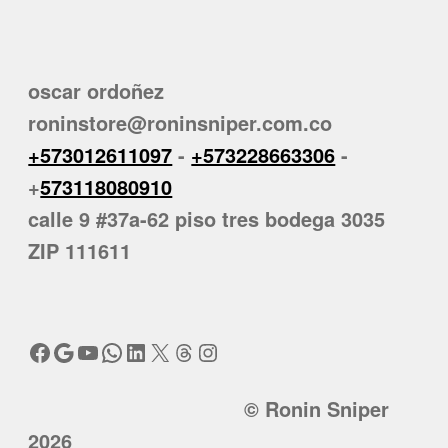
oscar ordoñez
roninstore@roninsniper.com.co
+573012611097
-
+573228663306
-
+
573118080910
calle 9 #37a-62 piso tres bodega 3035
ZIP 111611
Facebook
Google
YouTube
WhatsApp
LinkedIn
X
Threads
Instagram
© Ronin Sniper
2026