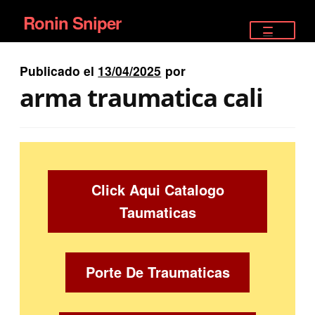
Ronin Sniper
Ir
Ir
a
al
TIENDA
la
contenido
Publicado el
13/04/2025
por
EQUIPAMIENTO ÉLITE
navegación
arma traumatica cali
PISTOLAS
RIFLES DEPORTIVOS
SATELITALES
Click Aqui Catalogo
Taumaticas
Porte De Traumaticas