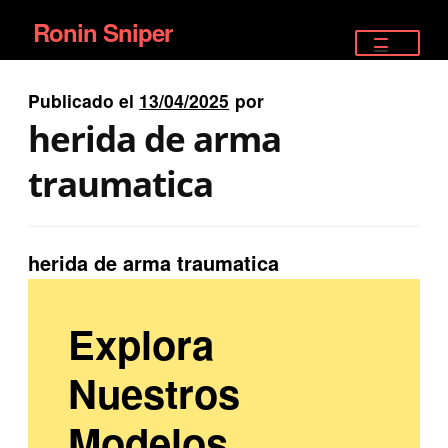
Ronin Sniper
Ir
Ir
a
al
TIENDA
la
contenido
Publicado el
13/04/2025
por
EQUIPAMIENTO ÉLITE
navegación
herida de arma
PISTOLAS
traumatica
RIFLES DEPORTIVOS
herida de arma traumatica
SATELITALES
Explora
Nuestros
Modelos