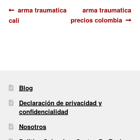
Navegación
Anterior:
Siguiente:
arma traumatica
arma traumatica
precios colombia
cali
de
entradas
Blog
Declaración de privacidad y
confidencialidad
Nosotros