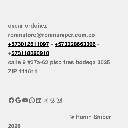
oscar ordoñez
roninstore@roninsniper.com.co
+573012611097
-
+573228663306
-
+
573118080910
calle 9 #37a-62 piso tres bodega 3035
ZIP 111611
Facebook
Google
YouTube
WhatsApp
LinkedIn
X
Threads
Instagram
© Ronin Sniper
2026