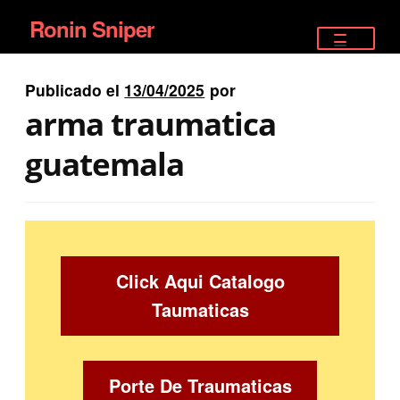
Ronin Sniper
Ir
Ir
a
al
TIENDA
la
contenido
Publicado el
13/04/2025
por
EQUIPAMIENTO ÉLITE
navegación
arma traumatica
PISTOLAS
guatemala
RIFLES DEPORTIVOS
SATELITALES
Click Aqui Catalogo
Taumaticas
Porte De Traumaticas