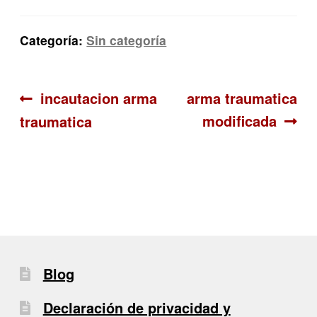
Categoría:
Sin categoría
Navegación
Anterior:
Siguiente:
incautacion arma
arma traumatica
modificada
traumatica
de
entradas
Blog
Declaración de privacidad y