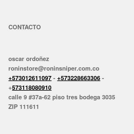
CONTACTO
oscar ordoñez
roninstore@roninsniper.com.co
+573012611097
-
+573228663306
-
+
573118080910
calle 9 #37a-62 piso tres bodega 3035
ZIP 111611