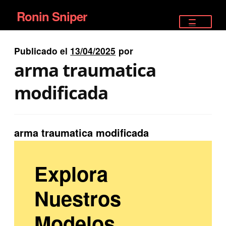
Ronin Sniper
Ir
Ir
a
al
TIENDA
la
contenido
Publicado el
13/04/2025
por
EQUIPAMIENTO ÉLITE
navegación
arma traumatica
PISTOLAS
modificada
RIFLES DEPORTIVOS
arma traumatica modificada
SATELITALES
Explora
Nuestros
Modelos