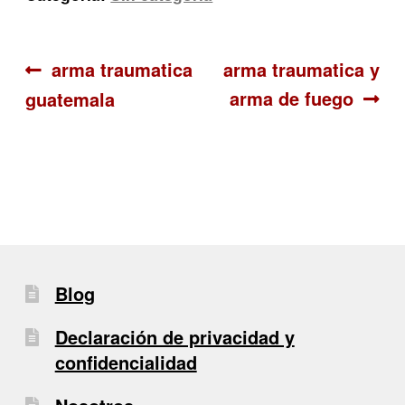
Navegación
Anterior:
Siguiente:
arma traumatica
arma traumatica y
arma de fuego
guatemala
de
entradas
Blog
Declaración de privacidad y
confidencialidad