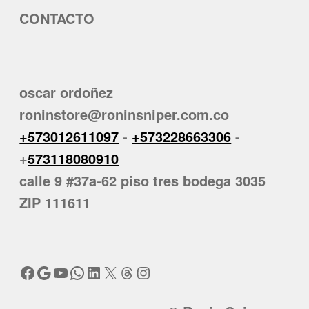
CONTACTO
oscar ordoñez
roninstore@roninsniper.com.co
+573012611097
-
+573228663306
-
+
573118080910
calle 9 #37a-62 piso tres bodega 3035
ZIP 111611
Facebook
Google
YouTube
WhatsApp
LinkedIn
X
Threads
Instagram