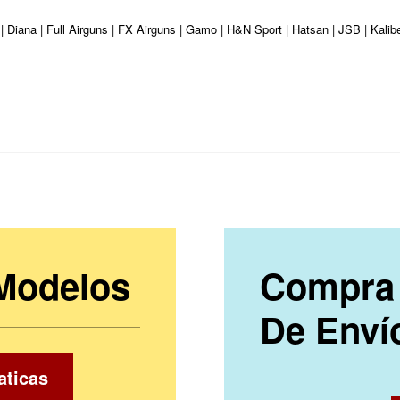
| Diana | Full Airguns | FX Airguns | Gamo | H&N Sport | Hatsan | JSB | Kali
 Modelos
Compra 
De Enví
aticas