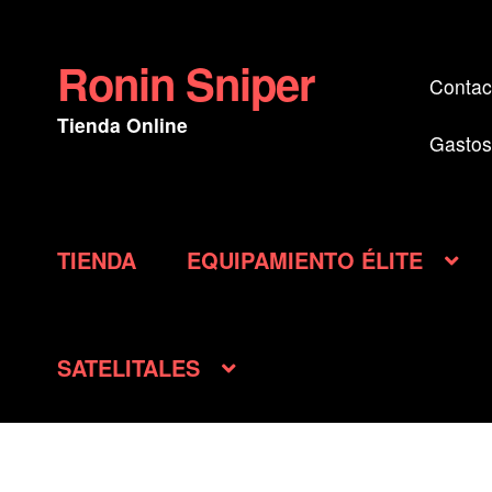
Ronin Sniper
Ir
Ir
Contac
a
al
Tienda Online
la
contenido
Gastos
navegación
TIENDA
EQUIPAMIENTO ÉLITE
SATELITALES