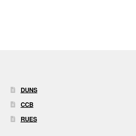
DUNS
CCB
RUES