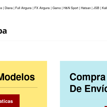
e | Diana | Full Airguns | FX Airguns | Gamo | H&N Sport | Hatsan | JSB | Ka
ba
 Modelos
Compra 
De Enví
aticas