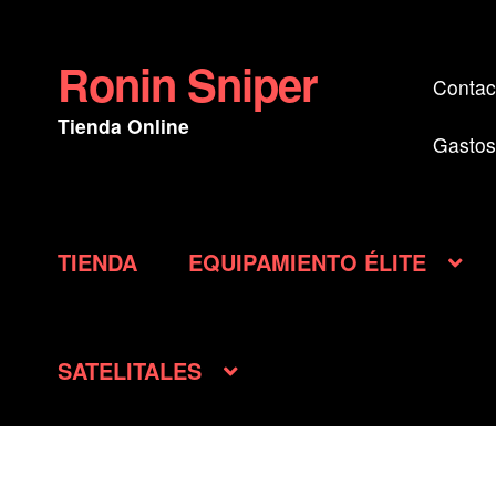
Ronin Sniper
Ir
Ir
Contac
a
al
Tienda Online
la
contenido
Gastos
navegación
TIENDA
EQUIPAMIENTO ÉLITE
SATELITALES