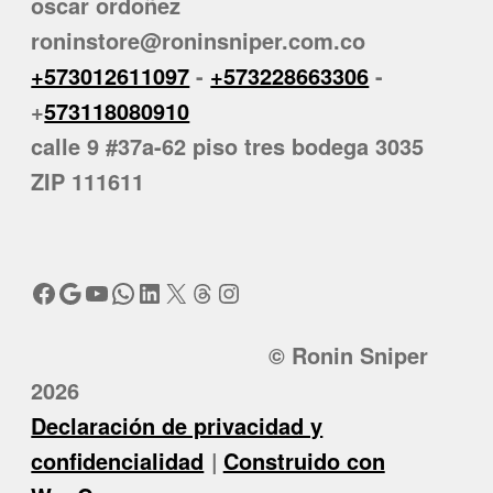
oscar ordoñez
roninstore@roninsniper.com.co
+573012611097
-
+573228663306
-
+
573118080910
calle 9 #37a-62 piso tres bodega 3035
ZIP 111611
Facebook
Google
YouTube
WhatsApp
LinkedIn
X
Threads
Instagram
© Ronin Sniper
2026
Declaración de privacidad y
confidencialidad
Construido con