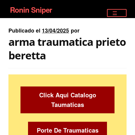
Ronin Sniper
Ir
Ir
a
al
TIENDA
la
contenido
Publicado el
13/04/2025
por
EQUIPAMIENTO ÉLITE
navegación
arma traumatica prieto
PISTOLAS
beretta
RIFLES DEPORTIVOS
SATELITALES
Click Aqui Catalogo
Taumaticas
Porte De Traumaticas