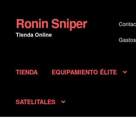
Ronin Sniper
Ir
Ir
Contac
a
al
Tienda Online
la
contenido
Gastos
navegación
TIENDA
EQUIPAMIENTO ÉLITE
SATELITALES