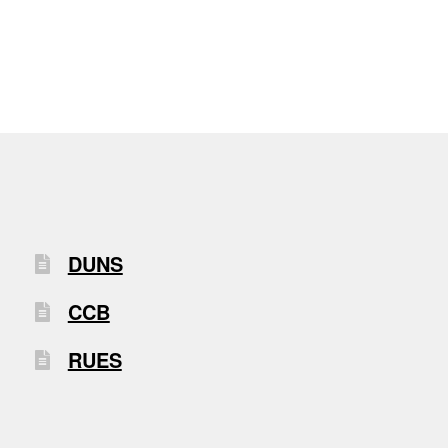
DUNS
CCB
RUES