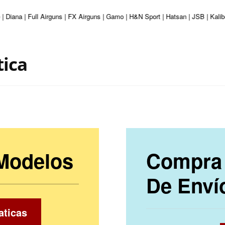
e | Diana | Full Airguns | FX Airguns | Gamo | H&N Sport | Hatsan | JSB | Ka
tica
 Modelos
Compra 
De Enví
aticas