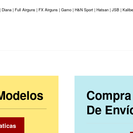
| Diana | Full Airguns | FX Airguns | Gamo | H&N Sport | Hatsan | JSB | Kali
 Modelos
Compra 
De Enví
aticas