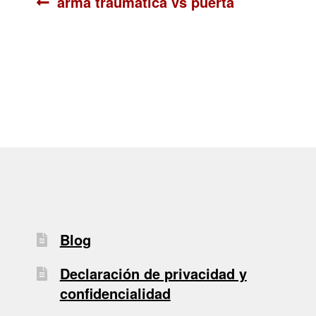
Navegación
Anterior:
arma traumatica vs puerta
de
entradas
Blog
Declaración de privacidad y
confidencialidad