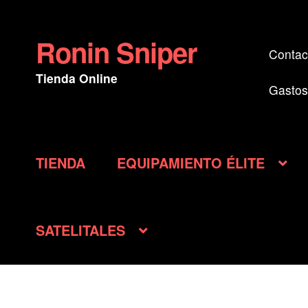
Ronin Sniper
Ir
Ir
Contac
a
al
Tienda Online
la
contenido
Gastos
navegación
TIENDA
EQUIPAMIENTO ÉLITE
SATELITALES