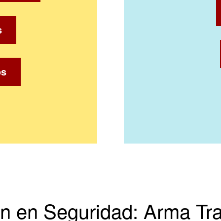
s
os
ón en Seguridad: Arma Tr