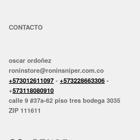
CONTACTO
oscar ordoñez
roninstore@roninsniper.com.co
+573012611097
-
+573228663306
-
+
573118080910
calle 9 #37a-62 piso tres bodega 3035
ZIP 111611