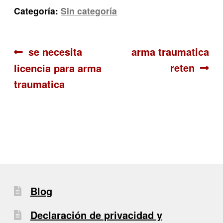
Categoría:
Sin categoría
Navegación
Anterior:
Siguiente:
se necesita
arma traumatica
reten
licencia para arma
de
traumatica
entradas
Blog
Declaración de privacidad y