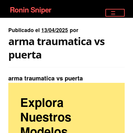
Ronin Sniper
Ir
Ir
a
al
TIENDA
la
contenido
Publicado el
13/04/2025
por
EQUIPAMIENTO ÉLITE
navegación
arma traumatica vs
PISTOLAS
puerta
RIFLES DEPORTIVOS
arma traumatica vs puerta
SATELITALES
Explora
Nuestros
Modelos