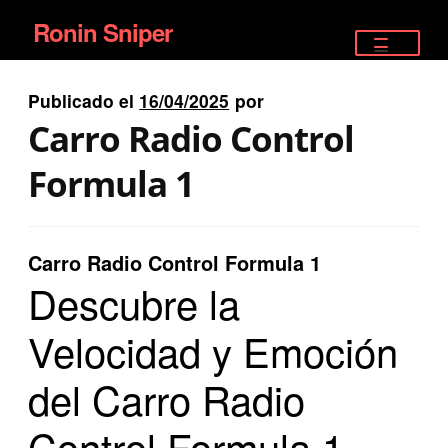
Ronin Sniper
Ir
Ir
a
al
TIENDA
la
contenido
Publicado el
16/04/2025
por
EQUIPAMIENTO ÉLITE
navegación
Carro Radio Control
PISTOLAS
Formula 1
RIFLES DEPORTIVOS
Carro Radio Control Formula 1
SATELITALES
Descubre la
Velocidad y Emoción
del Carro Radio
Control Formula 1