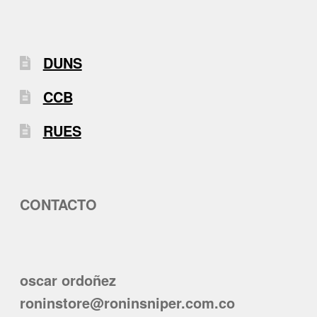
DUNS
CCB
RUES
CONTACTO
oscar ordoñez
roninstore@roninsniper.com.co