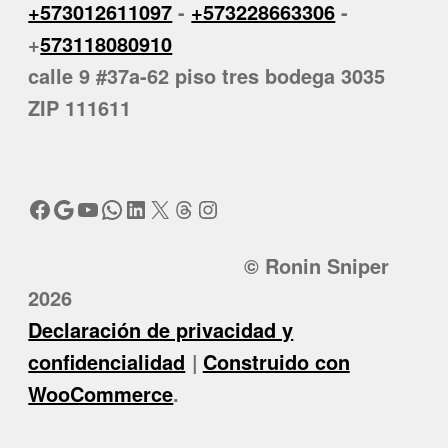
+573012611097
-
+573228663306
-
+
573118080910
calle 9 #37a-62 piso tres bodega 3035
ZIP 111611
Facebook
Google
YouTube
WhatsApp
LinkedIn
X
Threads
Instagram
© Ronin Sniper
2026
Declaración de privacidad y
confidencialidad
Construido con
WooCommerce
.