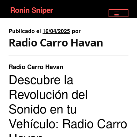
Ronin Sniper
Ir
Ir
a
al
TIENDA
la
contenido
Publicado el
16/04/2025
por
EQUIPAMIENTO ÉLITE
navegación
Radio Carro Havan
PISTOLAS
RIFLES DEPORTIVOS
Radio Carro Havan
Descubre la
SATELITALES
Revolución del
Sonido en tu
Vehículo: Radio Carro