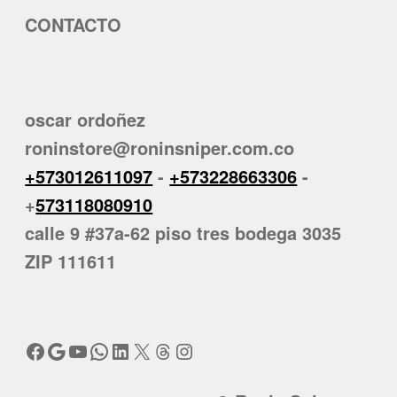
CONTACTO
oscar ordoñez
roninstore@roninsniper.com.co
+573012611097
-
+573228663306
-
+
573118080910
calle 9 #37a-62 piso tres bodega 3035
ZIP 111611
Facebook
Google
YouTube
WhatsApp
LinkedIn
X
Threads
Instagram