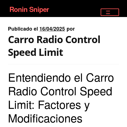
Ronin Sniper
Ir
Ir
a
al
TIENDA
la
contenido
Publicado el
16/04/2025
por
EQUIPAMIENTO ÉLITE
navegación
Carro Radio Control
PISTOLAS
Speed Limit
RIFLES DEPORTIVOS
Entendiendo el Carro
SATELITALES
Radio Control Speed
Limit: Factores y
Modificaciones