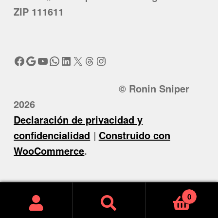
ZIP 111611
Facebook
Google
YouTube
WhatsApp
LinkedIn
X
Threads
Instagram
© Ronin Sniper
2026
Declaración de privacidad y
confidencialidad
Construido con
WooCommerce
.
0
Buscar