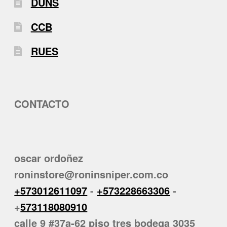
DUNS
CCB
RUES
CONTACTO
oscar ordoñez
roninstore@roninsniper.com.co
+573012611097
-
+573228663306
-
+
573118080910
calle 9 #37a-62 piso tres bodega 3035