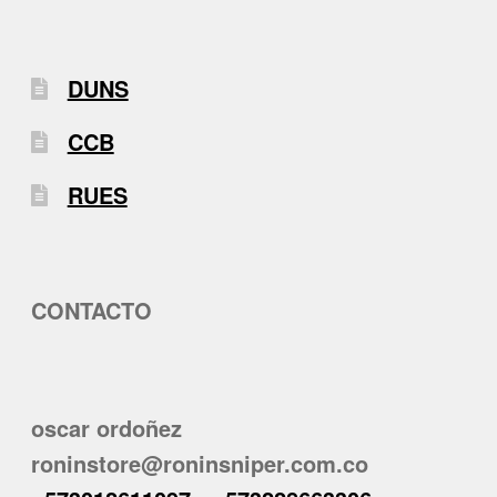
DUNS
CCB
RUES
CONTACTO
oscar ordoñez
roninstore@roninsniper.com.co