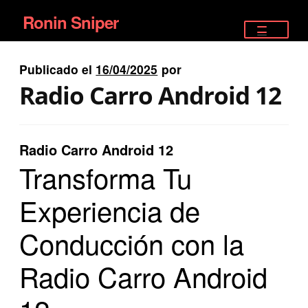
Ronin Sniper
Ir
Ir
a
al
TIENDA
la
contenido
Publicado el
16/04/2025
por
EQUIPAMIENTO ÉLITE
navegación
Radio Carro Android 12
PISTOLAS
RIFLES DEPORTIVOS
Radio Carro Android 12
Transforma Tu
SATELITALES
Experiencia de
Conducción con la
Radio Carro Android