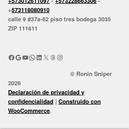
+573012611097
-
+573228663306
-
+
573118080910
calle 9 #37a-62 piso tres bodega 3035
ZIP 111611
Facebook
Google
YouTube
WhatsApp
LinkedIn
X
Threads
Instagram
© Ronin Sniper
2026
Declaración de privacidad y
confidencialidad
Construido con
WooCommerce
.