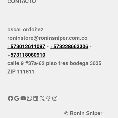
CONTACTO
oscar ordoñez
roninstore@roninsniper.com.co
+573012611097
-
+573228663306
-
+
573118080910
calle 9 #37a-62 piso tres bodega 3035
ZIP 111611
Facebook
Google
YouTube
WhatsApp
LinkedIn
X
Threads
Instagram
© Ronin Sniper