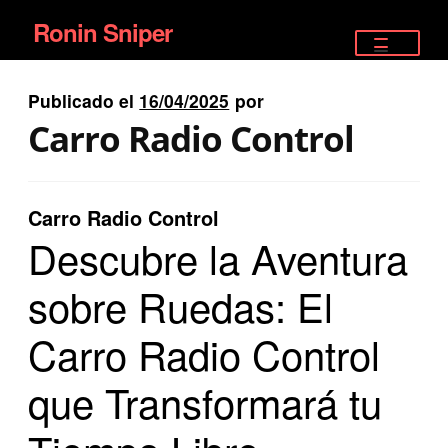
Ronin Sniper
Ir
Ir
a
al
TIENDA
la
contenido
Publicado el
16/04/2025
por
EQUIPAMIENTO ÉLITE
navegación
Carro Radio Control
PISTOLAS
RIFLES DEPORTIVOS
Carro Radio Control
Descubre la Aventura
SATELITALES
sobre Ruedas: El
Carro Radio Control
que Transformará tu