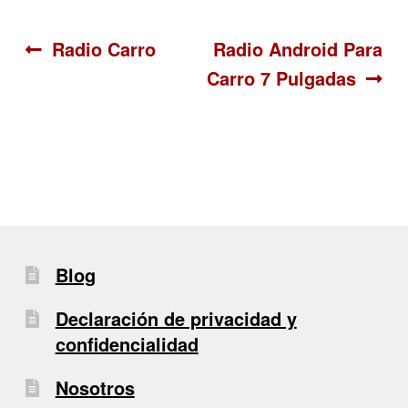
Navegación
Anterior:
Siguiente:
Radio Carro
Radio Android Para
Carro 7 Pulgadas
de
entradas
Blog
Declaración de privacidad y
confidencialidad
Nosotros