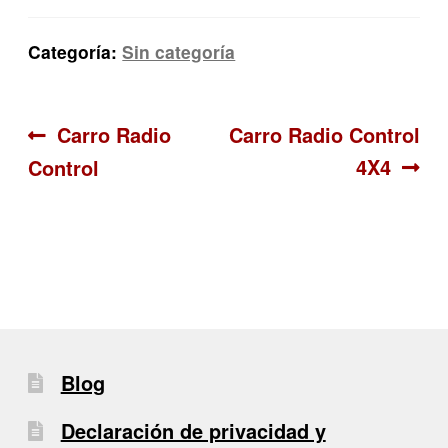
Categoría:
Sin categoría
Navegación
Anterior:
Siguiente:
Carro Radio
Carro Radio Control
4X4
Control
de
entradas
Blog
Declaración de privacidad y