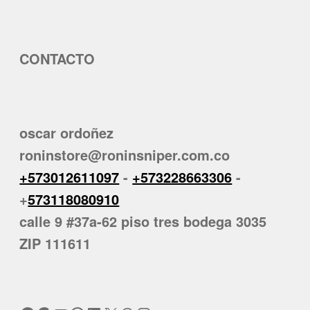
CONTACTO
oscar ordoñez
roninstore@roninsniper.com.co
+573012611097
-
+573228663306
-
+
573118080910
calle 9 #37a-62 piso tres bodega 3035
ZIP 111611