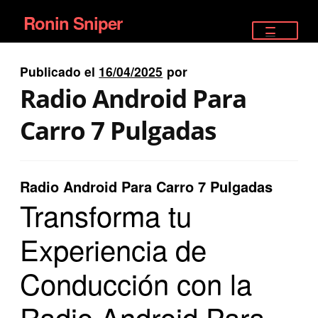
Ronin Sniper
Ir
Ir
a
al
TIENDA
la
contenido
Publicado el
16/04/2025
por
EQUIPAMIENTO ÉLITE
navegación
Radio Android Para
PISTOLAS
Carro 7 Pulgadas
RIFLES DEPORTIVOS
Radio Android Para Carro 7 Pulgadas
SATELITALES
Transforma tu
Experiencia de
Conducción con la
Radio Android Para