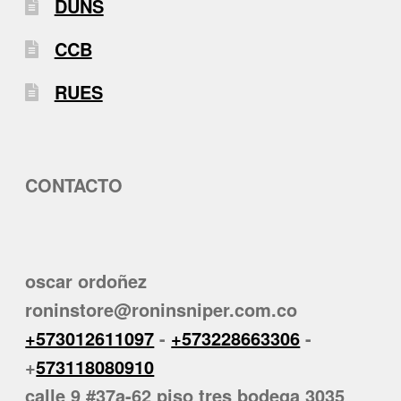
DUNS
CCB
RUES
CONTACTO
oscar ordoñez
roninstore@roninsniper.com.co
+573012611097
-
+573228663306
-
+
573118080910
calle 9 #37a-62 piso tres bodega 3035