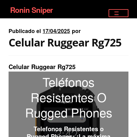
Ronin Sniper
Ir
Ir
a
al
TIENDA
la
contenido
Publicado el
17/04/2025
por
EQUIPAMIENTO ÉLITE
navegación
Celular Ruggear Rg725
PISTOLAS
RIFLES DEPORTIVOS
Celular Ruggear Rg725
Teléfonos
SATELITALES
Resistentes O
Rugged Phones
Telefonos Resistentes o
Rugged Phones
: ¡La máxima