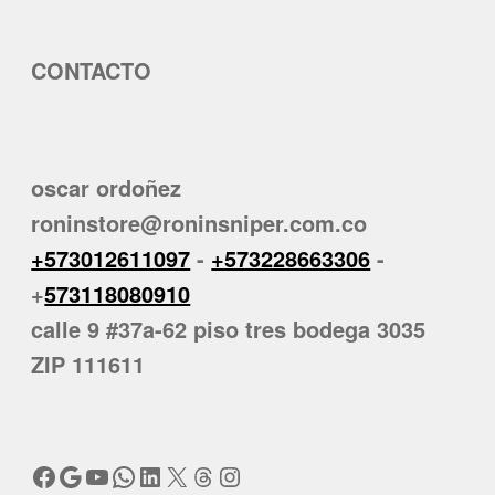
CONTACTO
oscar ordoñez
roninstore@roninsniper.com.co
+573012611097
-
+573228663306
-
+
573118080910
calle 9 #37a-62 piso tres bodega 3035
ZIP 111611
Facebook
Google
YouTube
WhatsApp
LinkedIn
X
Threads
Instagram