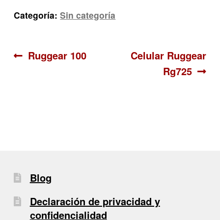
Categoría:
Sin categoría
Navegación
Anterior:
Siguiente:
Ruggear 100
Celular Ruggear
Rg725
de
entradas
Blog
Declaración de privacidad y
confidencialidad