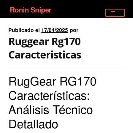
Ronin Sniper
Ir
Ir
a
al
TIENDA
la
contenido
Publicado el
17/04/2025
por
EQUIPAMIENTO ÉLITE
navegación
Ruggear Rg170
PISTOLAS
Caracteristicas
RIFLES DEPORTIVOS
RugGear RG170
SATELITALES
Características:
Análisis Técnico
Detallado