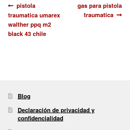
Navegación
Anterior:
Siguiente:
pistola
gas para pistola
traumatica
traumatica umarex
de
walther ppq m2
entradas
black 43 chile
Blog
Declaración de privacidad y
confidencialidad