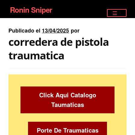
Ronin Sniper
Ir
Ir
a
al
TIENDA
la
contenido
Publicado el
13/04/2025
por
EQUIPAMIENTO ÉLITE
navegación
corredera de pistola
PISTOLAS
traumatica
RIFLES DEPORTIVOS
SATELITALES
Click Aqui Catalogo
Taumaticas
Porte De Traumaticas