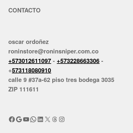
CONTACTO
oscar ordoñez
roninstore@roninsniper.com.co
+573012611097
-
+573228663306
-
+
573118080910
calle 9 #37a-62 piso tres bodega 3035
ZIP 111611
Facebook
Google
YouTube
WhatsApp
LinkedIn
X
Threads
Instagram