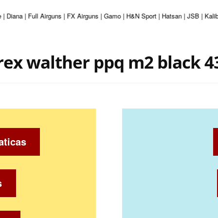
 | Diana | Full Airguns | FX Airguns | Gamo | H&N Sport | Hatsan | JSB | Kal
ex walther ppq m2 black 43
aticas
s