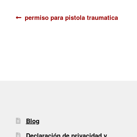
Navegación
Anterior:
permiso para pistola traumatica
de
entradas
Blog
Declaración de privacidad y