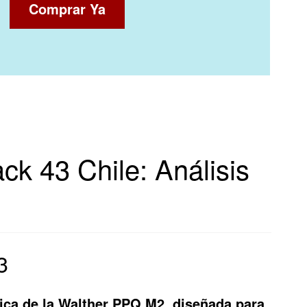
Comprar Ya
k 43 Chile: Análisis
3
lica de la Walther PPQ M2, diseñada para