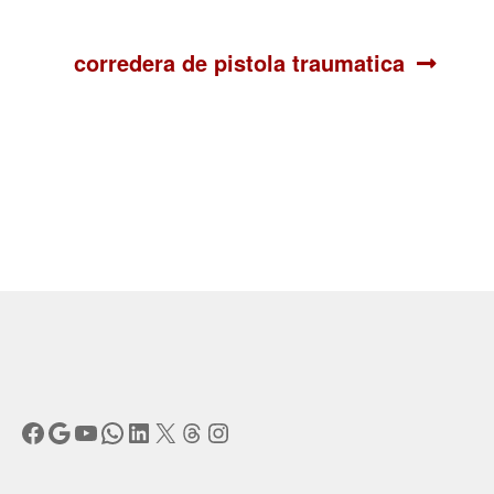
Siguiente:
corredera de pistola traumatica
Facebook
Google
YouTube
WhatsApp
LinkedIn
X
Threads
Instagram