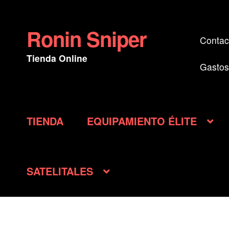
Ronin Sniper
Ir
Ir
Contac
a
al
Tienda Online
la
contenido
Gastos
navegación
TIENDA
EQUIPAMIENTO ÉLITE
SATELITALES