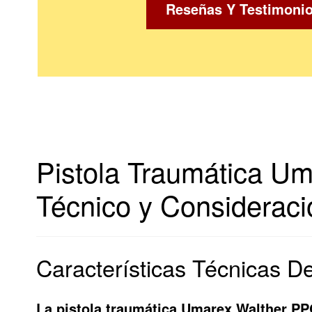
Reseñas Y Testimoni
Pistola Traumática Um
Técnico y Considerac
Características Técnicas D
La pistola traumática Umarex Walther PPQ