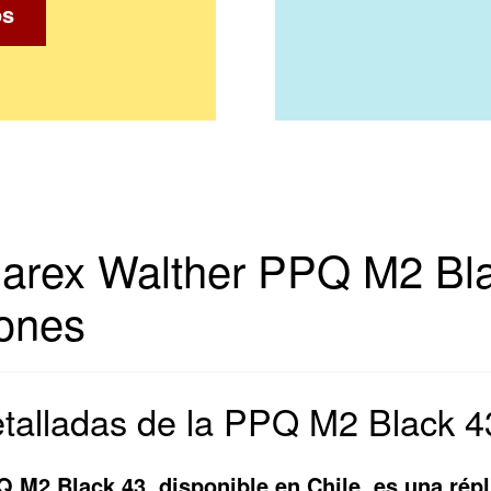
os
arex Walther PPQ M2 Blac
iones
etalladas de la PPQ M2 Black 4
 M2 Black 43, disponible en Chile, es una rép